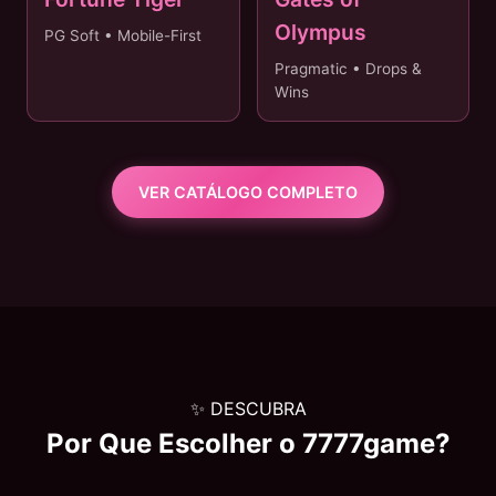
Olympus
PG Soft • Mobile-First
Pragmatic • Drops &
Wins
VER CATÁLOGO COMPLETO
✨ DESCUBRA
Por Que Escolher o
7777game
?