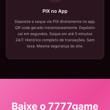
PIX no App
Deposite e saque via PIX diretamente no app.
QR code gerado instantaneamente. Depósito
cai em segundos. Saque em até 5 minutos
24/7. Histórico completo de transações. Sem
taxa. Mesma segurança do site.
Baixe o 7777game