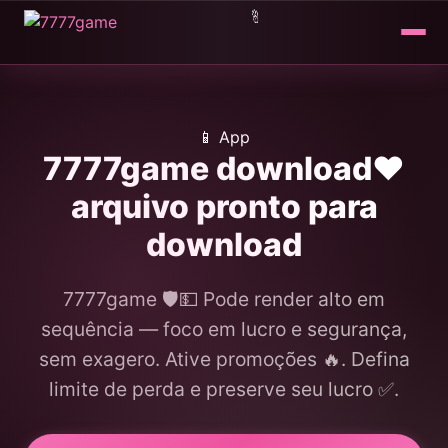
📱 App
7777game download❤️
arquivo pronto para
download
7777game 🛡️💵 Pode render alto em
sequência — foco em lucro e segurança,
sem exagero. Ative promoções 🔥. Defina
limite de perda e preserve seu lucro ✅.