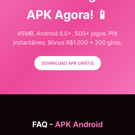
APK Agora! 📱
45MB. Android 6.0+. 500+ jogos. PIX
instantâneo. Bônus R$1.000 + 200 giros.
DOWNLOAD APK GRÁTIS
FAQ -
APK Android