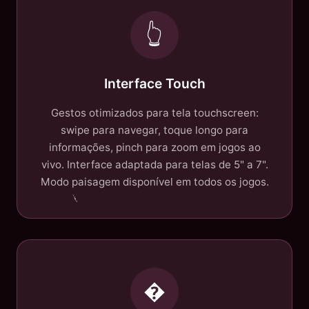
👆
Interface Touch
Gestos otimizados para tela touchscreen:
swipe para navegar, toque longo para
informações, pinch para zoom em jogos ao
vivo. Interface adaptada para telas de 5" a 7".
Modo paisagem disponível em todos os jogos.
�