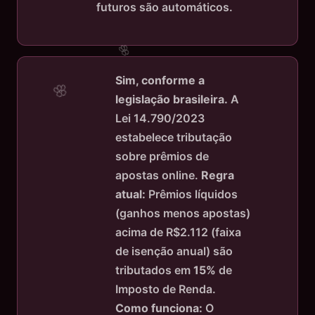
futuros são automáticos.
Sim, conforme a
legislação brasileira.
A
Lei 14.790/2023
estabelece tributação
sobre prêmios de
apostas online.
Regra
atual:
Prêmios líquidos
(ganhos menos apostas)
acima de R$2.112 (faixa
de isenção anual) são
tributados em
15%
de
Imposto de Renda.
Como funciona:
O