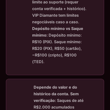
limite ao suporte (requer
conta verificada + histórico).
VIP Diamante tem limites
negociáveis caso a caso.
Depósito mínimo vs Saque
mínimo:
Depósito mínimo:
R$10 (PIX). Saque mínimo:
R$20 (PIX), R$50 (cartão),
~R$100 (cripto), R$100
(TED).
Depende do valor e do
histórico da conta.
Sem
verificação:
Saques de até
R$2.000 acumulados