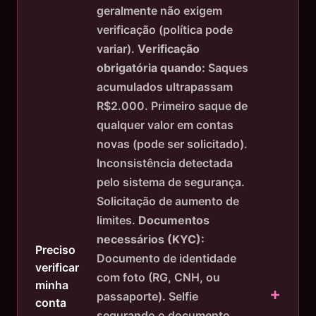
geralmente não exigem
verificação (política pode
variar).
Verificação
obrigatória quando:
Saques
acumulados ultrapassam
R$2.000. Primeiro saque de
qualquer valor em contas
novas (pode ser solicitado).
Inconsistência detectada
pelo sistema de segurança.
Solicitação de aumento de
limites.
Documentos
necessários (KYC):
Preciso
Documento de identidade
verificar
com foto (RG, CNH, ou
minha
passaporte). Selfie
conta
segurando o documento