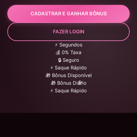
CADASTRAR E GANHAR BÔNUS
FAZER LOGIN
⚡ Segundos
💰 0% Taxa
🔒 Seguro
⚡ Saque Rápido
🎁 Bônus Disponível
🎁 Bônus Diário
⚡ Saque Rápido