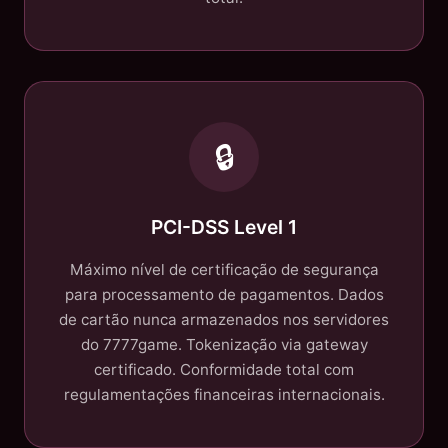
🔒
PCI-DSS Level 1
Máximo nível de certificação de segurança
para processamento de pagamentos. Dados
de cartão nunca armazenados nos servidores
do 7777game. Tokenização via gateway
certificado. Conformidade total com
regulamentações financeiras internacionais.