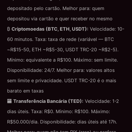
depositado pelo cartão. Melhor para: quem
depositou via cartão e quer receber no mesmo
₿
Criptomoedas (BTC, ETH, USDT):
Velocidade: 10-
60 minutos. Taxa: taxa de rede (variável — BTC
~R$15-50, ETH ~R$5-30, USDT TRC-20 ~R$2-5).
Mínimo: equivalente a R$100. Máximo: sem limite.
Disponibilidade: 24/7. Melhor para: valores altos
sem limite e privacidade. USDT TRC-20 é o mais
barato em taxas
🏧
Transferência Bancária (TED):
Velocidade: 1-2
dias úteis. Taxa: R$0. Mínimo: R$100. Máximo:
R$50.000/dia. Disponibilidade: dias úteis até 17h.