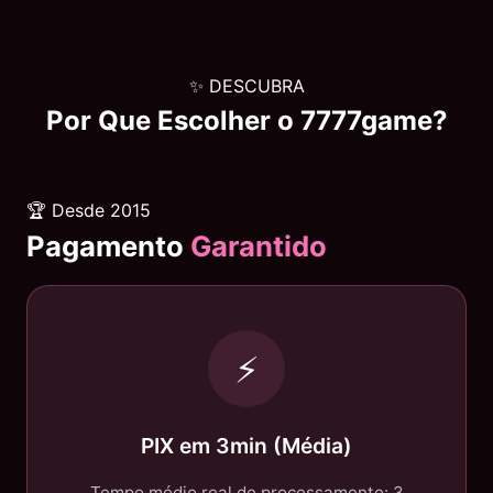
✨ DESCUBRA
Por Que Escolher o
7777game
?
🏆 Desde 2015
Pagamento
Garantido
⚡
PIX em 3min (Média)
Tempo médio real de processamento: 3