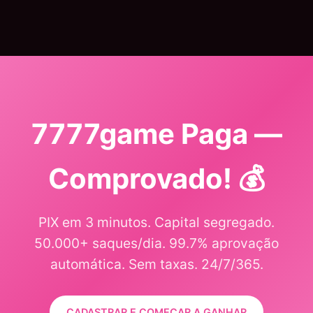
7777game Paga —
Comprovado! 💰
PIX em 3 minutos. Capital segregado.
50.000+ saques/dia. 99.7% aprovação
automática. Sem taxas. 24/7/365.
CADASTRAR E COMEÇAR A GANHAR