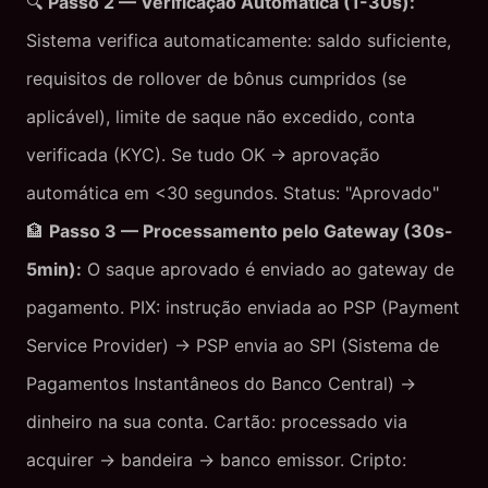
🔍
Passo 2 — Verificação Automática (1-30s):
Sistema verifica automaticamente: saldo suficiente,
requisitos de rollover de bônus cumpridos (se
aplicável), limite de saque não excedido, conta
verificada (KYC). Se tudo OK → aprovação
automática em <30 segundos. Status: "Aprovado"
🏦
Passo 3 — Processamento pelo Gateway (30s-
5min):
O saque aprovado é enviado ao gateway de
pagamento. PIX: instrução enviada ao PSP (Payment
Service Provider) → PSP envia ao SPI (Sistema de
Pagamentos Instantâneos do Banco Central) →
dinheiro na sua conta. Cartão: processado via
acquirer → bandeira → banco emissor. Cripto: