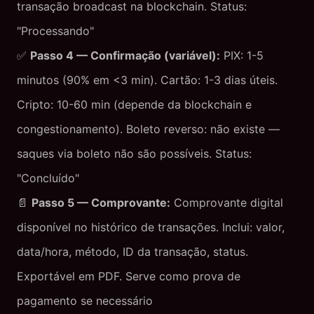
transação broadcast na blockchain. Status:
"Processando"
✅
Passo 4 — Confirmação (variável):
PIX: 1-5
minutos (90% em <3 min). Cartão: 1-3 dias úteis.
Cripto: 10-60 min (depende da blockchain e
congestionamento). Boleto reverso: não existe —
saques via boleto não são possíveis. Status:
"Concluído"
📄
Passo 5 — Comprovante:
Comprovante digital
disponível no histórico de transações. Inclui: valor,
data/hora, método, ID da transação, status.
Exportável em PDF. Serve como prova de
pagamento se necessário