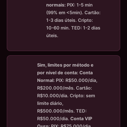
normais:
PIX: 1-5 min
(99% em <5min). Cartão:
1-3 dias úteis. Cripto:
10-60 min. TED: 1-2 dias
úteis.
Sim, limites por método e
por nível de conta:
Conta
Normal:
PIX: R$50.000/dia,
R$200.000/mês. Cartão:
R$10.000/dia. Cripto: sem
limite diário,
R$500.000/mês. TED:
R$50.000/dia.
Conta VIP
Ouro:
PIX: R$75.000/dia,