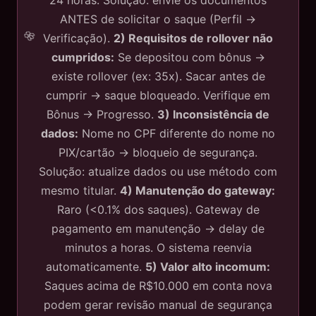
24 horas. Solução: envie os documentos
ANTES de solicitar o saque (Perfil →
Verificação).
2) Requisitos de rollover não
cumpridos:
Se depositou com bônus →
existe rollover (ex: 35x). Sacar antes de
cumprir → saque bloqueado. Verifique em
Bônus → Progresso.
3) Inconsistência de
dados:
Nome no CPF diferente do nome no
PIX/cartão → bloqueio de segurança.
Solução: atualize dados ou use método com
mesmo titular.
4) Manutenção do gateway:
Raro (<0.1% dos saques). Gateway de
pagamento em manutenção → delay de
minutos a horas. O sistema reenvia
automaticamente.
5) Valor alto incomum:
Saques acima de R$10.000 em conta nova
podem gerar revisão manual de segurança