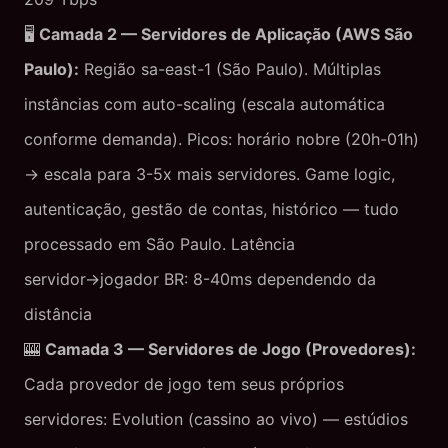
🖥️
Camada 2 — Servidores de Aplicação (AWS São
Paulo):
Região sa-east-1 (São Paulo). Múltiplas
instâncias com auto-scaling (escala automática
conforme demanda). Picos: horário nobre (20h-01h)
→ escala para 3-5x mais servidores. Game logic,
autenticação, gestão de contas, histórico — tudo
processado em São Paulo. Latência
servidor→jogador BR: 8-40ms dependendo da
distância
🎰
Camada 3 — Servidores de Jogo (Provedores):
Cada provedor de jogo tem seus próprios
servidores: Evolution (cassino ao vivo) — estúdios