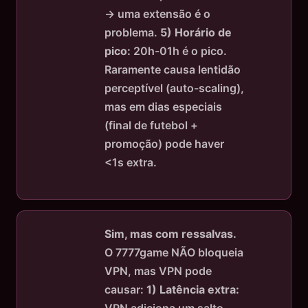
→ uma extensão é o
problema.
5) Horário de
pico:
20h-01h é o pico.
Raramente causa lentidão
perceptível (auto-scaling),
mas em dias especiais
(final de futebol +
promoção) pode haver
<1s extra.
Sim, mas com ressalvas.
O 7777game NÃO bloqueia
VPN, mas VPN pode
causar:
1) Latência extra:
VPN adiciona um salto