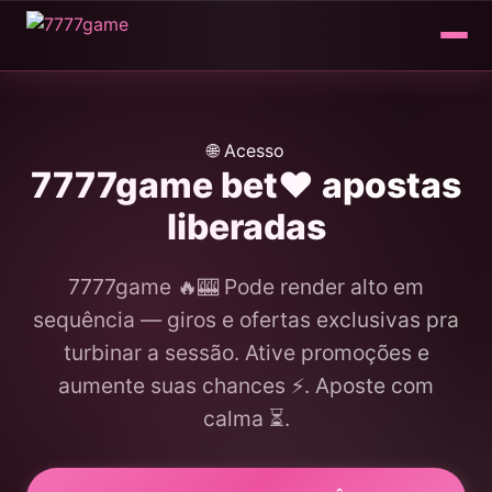
🌐 Acesso
7777game bet❤️ apostas
liberadas
7777game 🔥🎰 Pode render alto em
sequência — giros e ofertas exclusivas pra
turbinar a sessão. Ative promoções e
aumente suas chances ⚡️. Aposte com
calma ⏳.