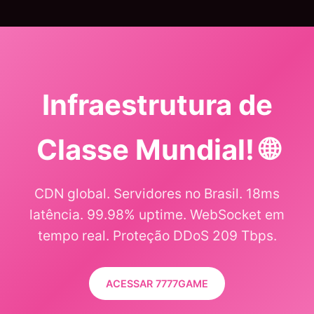
Infraestrutura de
Classe Mundial! 🌐
CDN global. Servidores no Brasil. 18ms
latência. 99.98% uptime. WebSocket em
tempo real. Proteção DDoS 209 Tbps.
ACESSAR 7777GAME