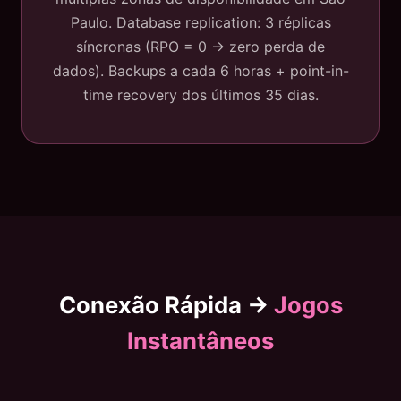
Paulo. Database replication: 3 réplicas
síncronas (RPO = 0 → zero perda de
dados). Backups a cada 6 horas + point-in-
time recovery dos últimos 35 dias.
Conexão Rápida →
Jogos
Instantâneos