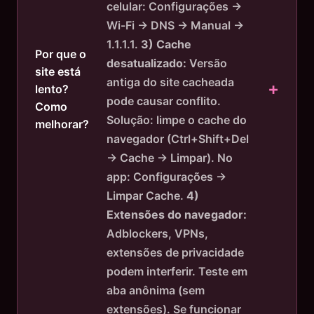
celular: Configurações →
Wi-Fi → DNS → Manual →
1.1.1.1.
3) Cache
Por que o
desatualizado:
Versão
site está
antiga do site cacheada
lento?
pode causar conflito.
Como
Solução: limpe o cache do
melhorar?
navegador (Ctrl+Shift+Del
→ Cache → Limpar). No
app: Configurações →
Limpar Cache.
4)
Extensões do navegador:
Adblockers, VPNs,
extensões de privacidade
podem interferir. Teste em
aba anônima (sem
extensões). Se funcionar