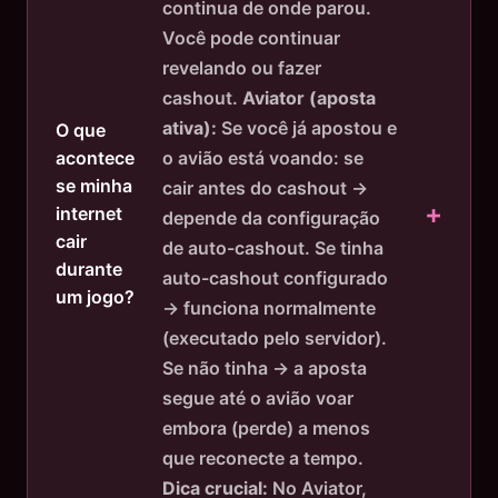
continua de onde parou.
Você pode continuar
revelando ou fazer
cashout.
Aviator (aposta
ativa):
Se você já apostou e
O que
o avião está voando: se
acontece
se minha
cair antes do cashout →
internet
depende da configuração
cair
de auto-cashout. Se tinha
durante
auto-cashout configurado
um jogo?
→ funciona normalmente
(executado pelo servidor).
Se não tinha → a aposta
segue até o avião voar
embora (perde) a menos
que reconecte a tempo.
Dica crucial:
No Aviator,