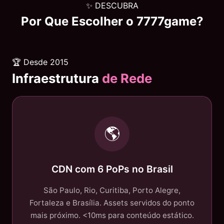
✨ DESCUBRA
Por Que Escolher o
7777game
?
🏆 Desde 2015
Infraestrutura
de Rede
🌎
CDN com 6 PoPs no Brasil
São Paulo, Rio, Curitiba, Porto Alegre,
Fortaleza e Brasília. Assets servidos do ponto
mais próximo. <10ms para conteúdo estático.