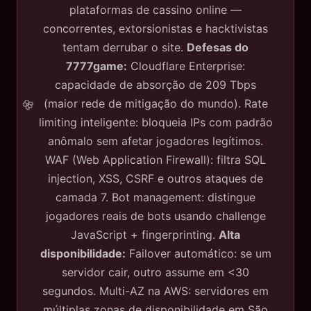
plataformas de cassino online —
concorrentes, extorsionistas e hacktivistas
tentam derrubar o site.
Defesas do
7777game:
Cloudflare Enterprise:
capacidade de absorção de 209 Tbps
(maior rede de mitigação do mundo). Rate
limiting inteligente: bloqueia IPs com padrão
anômalo sem afetar jogadores legítimos.
WAF (Web Application Firewall): filtra SQL
injection, XSS, CSRF e outros ataques de
camada 7. Bot management: distingue
jogadores reais de bots usando challenge
JavaScript + fingerprinting.
Alta
disponibilidade:
Failover automático: se um
servidor cair, outro assume em <30
segundos. Multi-AZ na AWS: servidores em
múltiplas zonas de disponibilidade em São