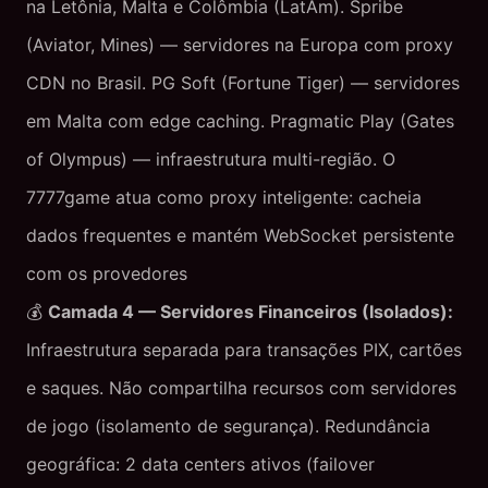
na Letônia, Malta e Colômbia (LatAm). Spribe
(Aviator, Mines) — servidores na Europa com proxy
CDN no Brasil. PG Soft (Fortune Tiger) — servidores
em Malta com edge caching. Pragmatic Play (Gates
of Olympus) — infraestrutura multi-região. O
7777game atua como proxy inteligente: cacheia
dados frequentes e mantém WebSocket persistente
com os provedores
💰
Camada 4 — Servidores Financeiros (Isolados):
Infraestrutura separada para transações PIX, cartões
e saques. Não compartilha recursos com servidores
de jogo (isolamento de segurança). Redundância
geográfica: 2 data centers ativos (failover