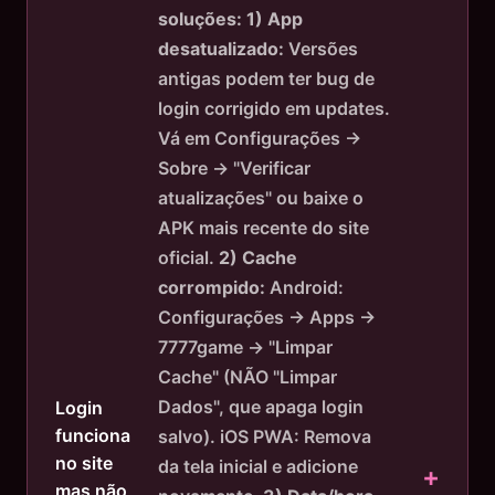
soluções:
1) App
desatualizado:
Versões
antigas podem ter bug de
login corrigido em updates.
Vá em Configurações →
Sobre → "Verificar
atualizações" ou baixe o
APK mais recente do site
oficial.
2) Cache
corrompido:
Android:
Configurações → Apps →
7777game → "Limpar
Cache" (NÃO "Limpar
Dados", que apaga login
Login
funciona
salvo). iOS PWA: Remova
no site
da tela inicial e adicione
mas não