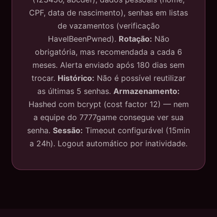
CPF, data de nascimento), senhas em listas
de vazamentos (verificação
HaveIBeenPwned).
Rotação:
Não
obrigatória, mas recomendada a cada 6
meses. Alerta enviado após 180 dias sem
trocar.
Histórico:
Não é possível reutilizar
as últimas 5 senhas.
Armazenamento:
Hashed com bcrypt (cost factor 12) — nem
a equipe do 7777game consegue ver sua
senha.
Sessão:
Timeout configurável (15min
a 24h). Logout automático por inatividade.