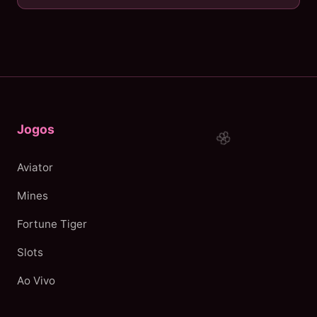
Jogos
Aviator
Mines
Fortune Tiger
Slots
Ao Vivo