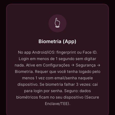
👆
Biometria (App)
No app Android/iOS: fingerprint ou Face ID.
Login em menos de 1 segundo sem digitar
nada. Ative em Configurações → Segurança →
Biometria. Requer que você tenha logado pelo
menos 1 vez com email/senha naquele
dispositivo. Se biometria falhar 3 vezes: cai
para login por senha. Seguro: dados
biométricos ficam no seu dispositivo (Secure
Enclave/TEE).