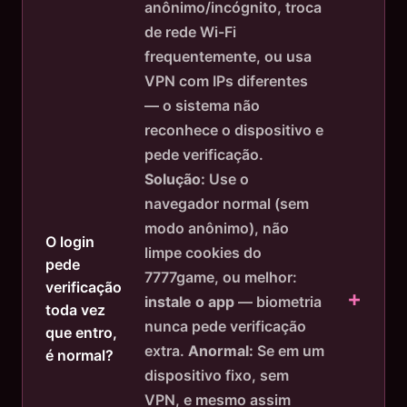
anônimo/incógnito, troca
de rede Wi-Fi
frequentemente, ou usa
VPN com IPs diferentes
— o sistema não
reconhece o dispositivo e
pede verificação.
Solução:
Use o
navegador normal (sem
modo anônimo), não
O login
limpe cookies do
pede
7777game, ou melhor:
verificação
instale o app
— biometria
toda vez
nunca pede verificação
que entro,
extra.
Anormal:
Se em um
é normal?
dispositivo fixo, sem
VPN, e mesmo assim