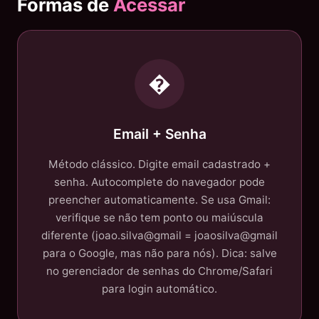
Formas de
Acessar
�
Email + Senha
Método clássico. Digite email cadastrado +
senha. Autocomplete do navegador pode
preencher automaticamente. Se usa Gmail:
verifique se não tem ponto ou maiúscula
diferente (joao.silva@gmail = joaosilva@gmail
para o Google, mas não para nós). Dica: salve
no gerenciador de senhas do Chrome/Safari
para login automático.