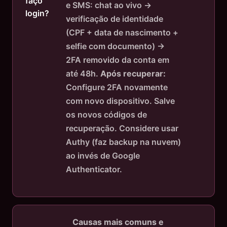
faço
e SMS: chat ao vivo →
login?
verificação de identidade
(CPF + data de nascimento +
selfie com documento) →
2FA removido da conta em
até 48h.
Após recuperar:
Configure 2FA novamente
com novo dispositivo. Salve
os novos códigos de
recuperação. Considere usar
Authy (faz backup na nuvem)
ao invés de Google
Authenticator.
Causas mais comuns e