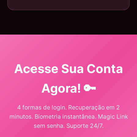
Acesse Sua Conta
Agora! 🔑
4 formas de login. Recuperação em 2
minutos. Biometria instantânea. Magic Link
sem senha. Suporte 24/7.